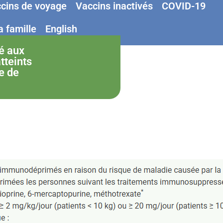
cins de voyage
Vaccins inactivés
COVID-19
 famille
English
é aux
tteints
e de